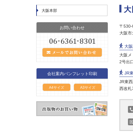
大
大阪本部
〒530-
お問い合わせ
大阪市
大阪
大阪メ
2号出
JR
会社案内パンフレット印刷
JR東
A4サイズ
A3サイズ
西改札