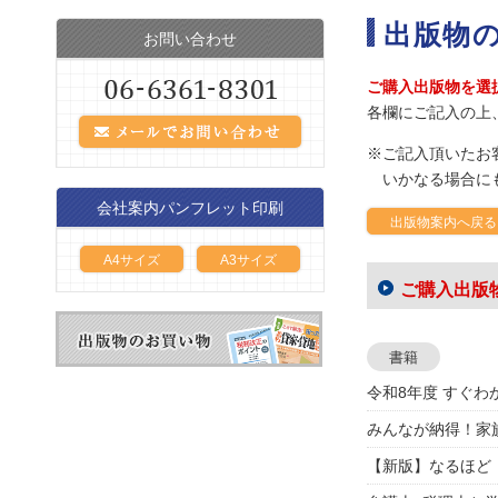
出版物
お問い合わせ
ご購入出版物を選
各欄にご記入の上
※ご記入頂いたお
いかなる場合に
会社案内パンフレット印刷
出版物案内へ戻る
A4サイズ
A3サイズ
ご購入出版
書籍
令和8年度 すぐ
みんなが納得！家
【新版】なるほど