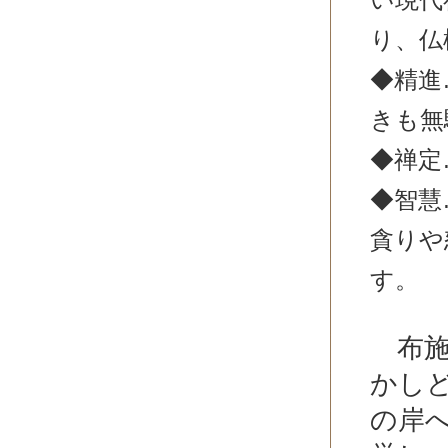
り、仏
◆精進
きも無
◆禅定
◆智慧
貪りや
す。
布施
かし
の岸