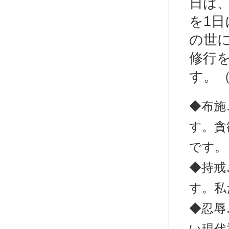
日は
を1
の世
修行
す。
◆布施
す。貪
です。
◆持戒
す。私
◆忍辱
い現代