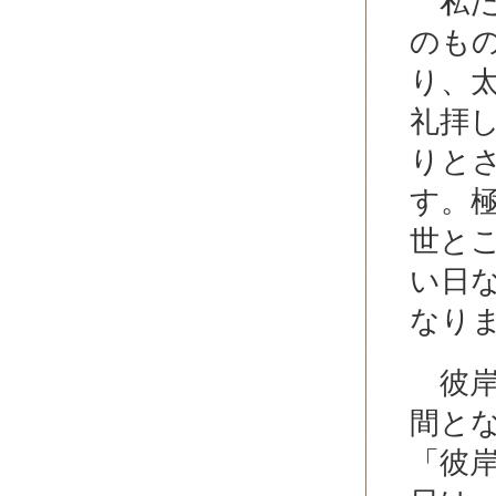
私た
のも
り、
礼拝
りと
す。
世と
い日
なり
彼岸
間と
「彼