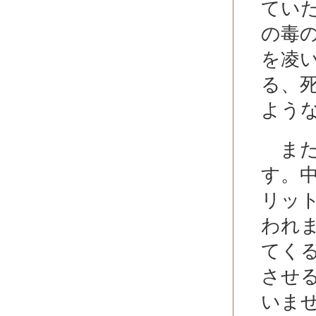
てい
の毒
を凌
る、
よう
また
す。
リッ
われ
てく
させ
いま