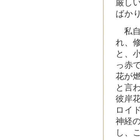
厳し
ばか
私自
れ、
と、
っ赤
花が
と言
彼岸
ロイ
神経
し、