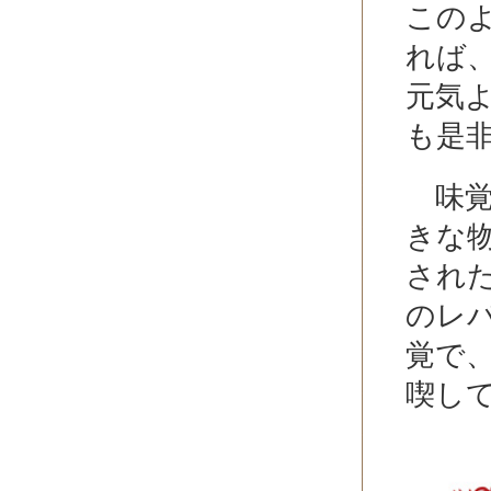
この
れば
元気
も是
味覚
きな
され
のレ
覚で
喫し