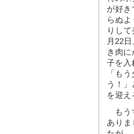
が好き
らぬよ
りして
月22
き肉に
子を入
「もう
う！」
を迎え
もうす
ありま
たが、