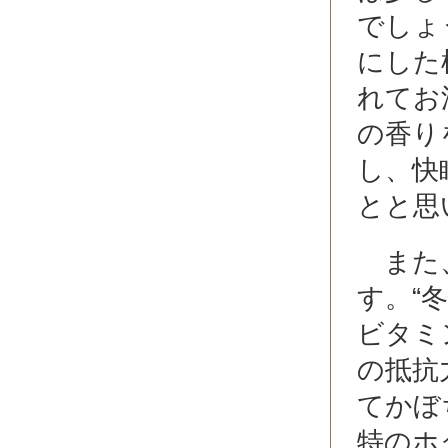
でしょ
にした
れてお
の香り
し、快
とと思
また、
す。“
ビタミ
の抵抗
てかぼ
特のホ