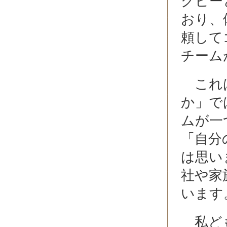
グビー
おり、
頼して
チーム
これは
か」で
ムが一
「自分
は思い
社や家
います
私ども