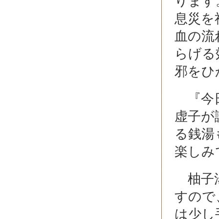
ります
息災を
血の流
らげる
邪をひ
『今日
虚子が
る銭湯
楽しみ
柚子湯
すので
は少し