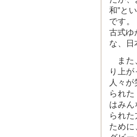
和”と
です。
古式ゆ
な、日
また、
り上が
人々が
られた『
はみん
られた
ために