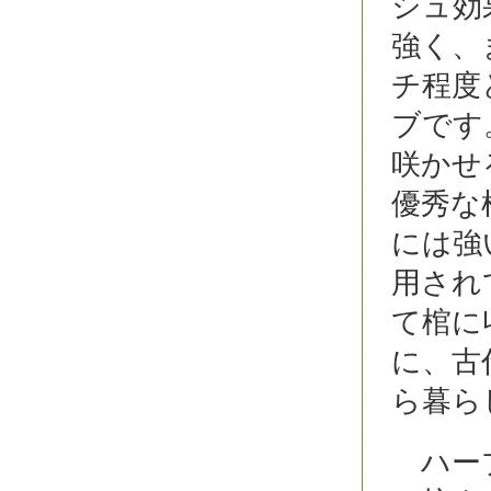
シュ効
強く、
チ程度
ブです
咲かせ
優秀な
には強
用され
て棺に
に、古
ら暮ら
ハーブ