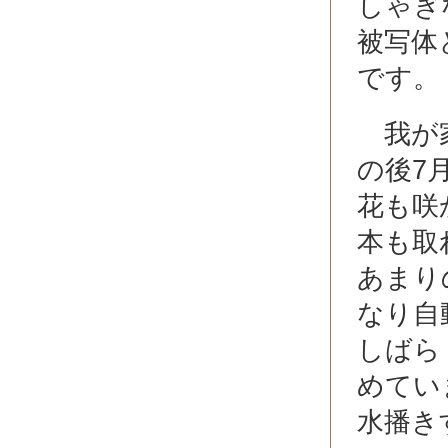
しゃぎ
被写体
です。
我が家
の後7
花も咲
本も取
あまり
なり自
しばら
めてい
水播き