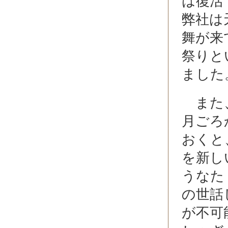
は復活
弊社は
舞が来
祭りと
ました
また、
月ごろ
おくと
を新し
うなた
の世話
が不可