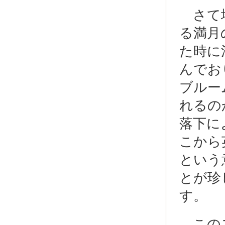
さて地
る満月
た時に
んでお
ブルー
れるの
落下に
こから
という
とが珍
す。
このス