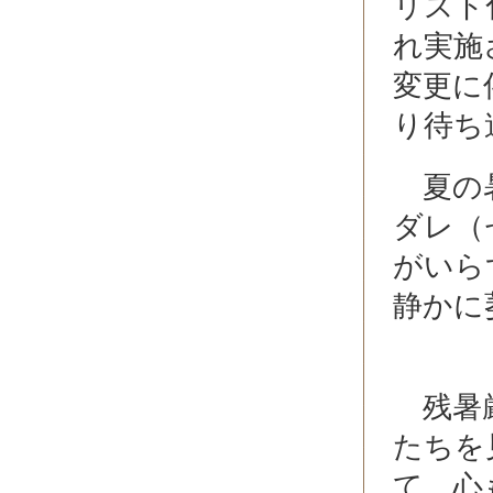
リスト
れ実施
変更に
り待ち
夏の暑
ダレ（
がいら
静かに
残暑厳
たちを
て、心