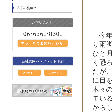
晶子の徒然草
お問い合わせ
今年
り雨
ひと
く恐
会社案内パンフレット印刷
たが
A4サイズ
A3サイズ
に目
木々
てい
から