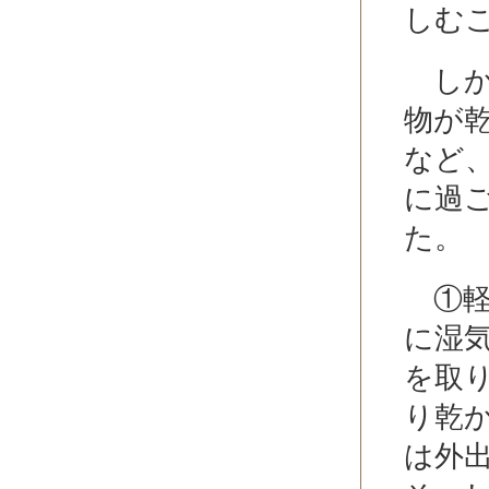
しむ
しか
物が
など
に過
た。
①軽
に湿
を取
り乾
は外