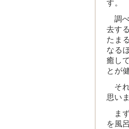
す。
調べ
去す
たま
なる
癒し
とが
それ
思い
まず
を風