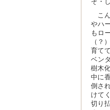
そ・
こん
やハ
もロ
（？
育て
ベン
樹木
中に
倒さ
けて
切り