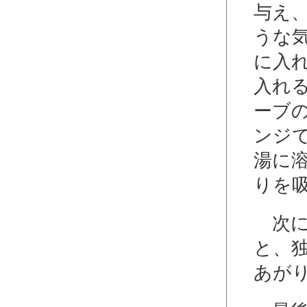
与え
うな
に入
入れ
ーブ
ンジ
湯に
りを
次に
と、
あが