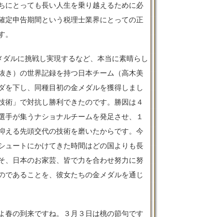
ちにとっても長い人生を乗り越えるために必
確定申告期間という税理士業界にとっての正
す。
メダルに挑戦し実現するなど、本当に素晴らし
抜き）の世界記録を持つ日本チーム（高木美
ダを下し、同種目初の金メダルを獲得しまし
技術」で対抗し勝利できたのです。勝因は４
選手が集うナショナルチームを発足させ、１
抑える先頭交代の技術を磨いたからです。今
シュートにかけてきた時間はどの国よりも長
そ、日本のお家芸、皆で力を合わせ努力に努
のであることを、彼女たちの金メダルを通じ
よ春の到来ですね。３月３日は桃の節句です