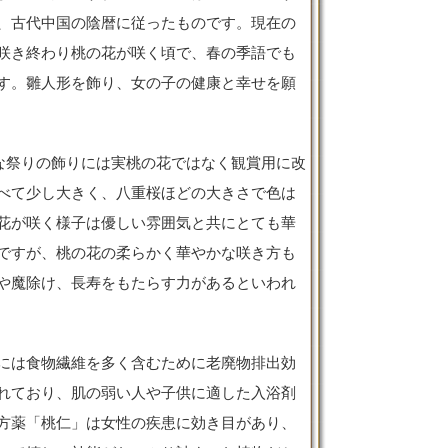
、古代中国の陰暦に従ったものです。現在の
咲き終わり桃の花が咲く頃で、春の季語でも
す。雛人形を飾り、女の子の健康と幸せを願
な祭りの飾りには実桃の花ではなく観賞用に改
べて少し大きく、八重桜ほどの大きさで色は
花が咲く様子は優しい雰囲気と共にとても華
ですが、桃の花の柔らかく華やかな咲き方も
や魔除け、長寿をもたらす力があるといわれ
には食物繊維を多く含むために老廃物排出効
れており、肌の弱い人や子供に適した入浴剤
方薬「桃仁」は女性の疾患に効き目があり、