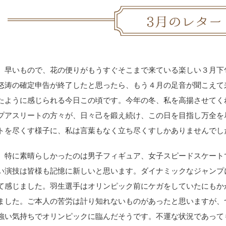
早いもので、花の便りがもうすぐそこまで来ている楽しい３月下
怒涛の確定申告が終了したと思ったら、もう４月の足音が聞こえて
たように感じられる今日この頃です。今年の冬、私を高揚させてく
プアスリートの方々が、日々己を鍛え続け、この日を目指し万全を
トを尽くす様子に、私は言葉もなく立ち尽くすしかありませんでし
特に素晴らしかったのは男子フィギュア、女子スピードスケート
い演技は皆様も記憶に新しいと思います。ダイナミックなジャンプ
て感じました。羽生選手はオリンピック前にケガをしていたにもか
ました。ご本人の苦労は計り知れないものがあったと思いますが、
強い気持ちでオリンピックに臨んだそうです。不運な状況であって