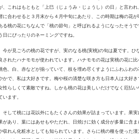
が、これはもともと「上巳（じょうみ・じょうし）の日」と言われ
暦に合わせると３月末から４月中旬にあたり、この時期は梅の花が
ある桃の花にちなんで「桃の節句」と呼ばれるようになったそうで
う日にぴったりのネーミングですね。
今が見ごろの桃の花ですが、実のなる桃(実桃)の旬は夏です。ひ
良されたハナモモが使われています。ハナモモの花は実桃の花に比
桃色、白、赤などが揃っていて、枝を埋め尽くすようにふわふわの
やかで、私は大好きです。梅や桜の清楚な咲き方も日本人は大好き
女性らしくて素敵ですね。しかも桃の花は美しいだけでなく厄払い
ています。
そして桃には花以外にもたくさんの効果が詰まっています。果実
果があり、葉にはあせもやただれ、日焼けに効く成分が多量に含ま
や収れん化粧水としても知られています。さらに桃の種を使った漢