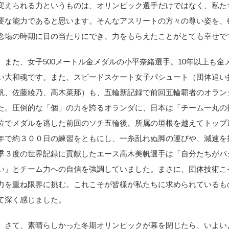
変えられる力というものは、オリンピック選手だけではなく、私た
要な能力であると思います。そんなアスリートの方々の尊い姿を、
念場の時期に目の当たりにでき、力をもらえたことがとても幸せで
また、女子500メートル金メダルの小平奈緒選手。10年以上も金
い大和魂です。また、スピードスケート女子パシュート（団体追い
帆、佐藤綾乃、高木菜那）も、五輪新記録で前回五輪覇者のオラン
た。圧倒的な「個」の力を誇るオランダに、日本は「チーム一丸の
位でメダルを逃した前回のソチ五輪後、所属の垣根を越えてトップ
年で約３００日の練習をともにし、一糸乱れぬ脚の運びや、減速を
季３度の世界記録に貢献したエース高木美帆選手は「自分たちがパ
い」とチーム力への自信を強調していました。まさに、団体技術こ
力を重ね限界に挑む。これこそが皆様が私たちに求められているも
て深く感じました。
さて、素晴らしかった冬期オリンピックが幕を閉じたら、いよい