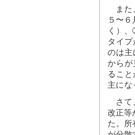
また、
５〜６
く）、
タイプ
のは主
からが
ること
主にな
さて、
改正等
た。所
が分散