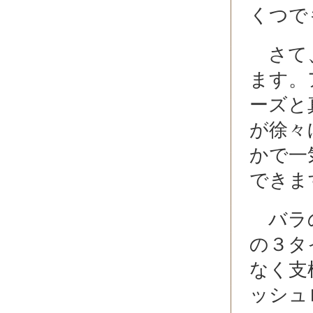
くつで
さて、
ます。
ーズと
が徐々
かで一
できま
バラの
の３タ
なく支
ッシュ