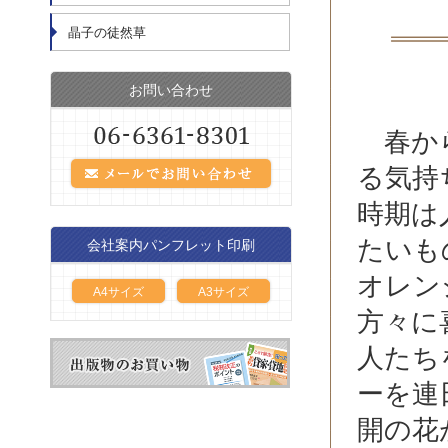
晶子の徒然草
お問い合わせ
春から
る気持
時期は
たいも
会社案内パンフレット印刷
オレン
A4サイズ
A3サイズ
方々に
人たち
ーを連
開の花