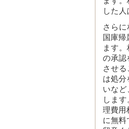
ます。
した人
さらに
国庫帰属
ます。
の承認
させる
は処分
いなど
します
理費用
に無料