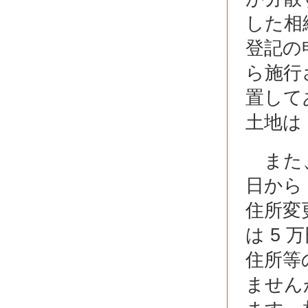
した相
登記の
ら施行
置して
土地は
また、
日から
住所変
は 5
住所等
ませんが