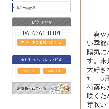
晶子の徒然草
お問い合わせ
爽やか
い季節
陽気に
す。来
会社案内パンフレット印刷
大好き
A4サイズ
A3サイズ
だ、5
芍薬ら
咲くた
芽吹い