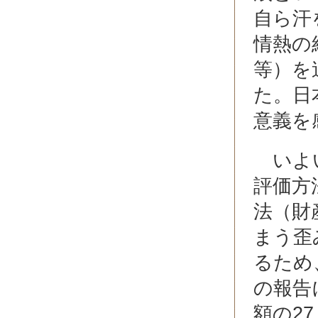
自ら汗
情熱の
等）を
た。日
意義を
いよい
評価方
法（財
まう歪
るため
の報告
額の2