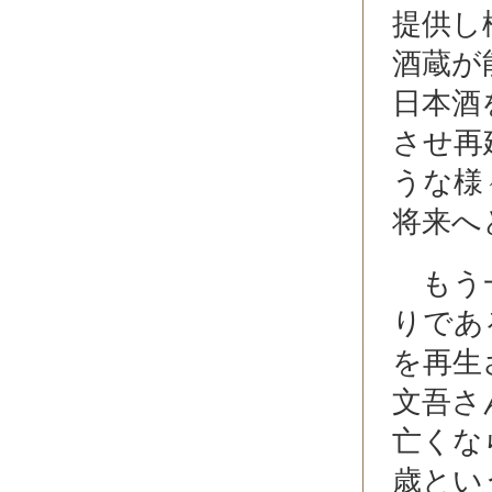
提供し
酒蔵が
日本酒
させ再
うな様
将来へ
もう一
りであ
を再生
文吾さ
亡くな
歳とい